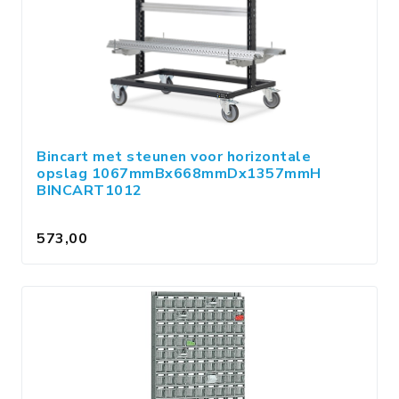
Bincart met steunen voor horizontale
opslag 1067mmBx668mmDx1357mmH
BINCART1012
573,00