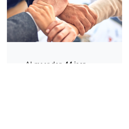
Al meer dan
44 jaar
ervaring
Welkom bij ons bedrijf, al meer dan
44 jaar zijn wij de importeur van
Fami en iMilani. Zij produceren
producten van hoge kwaliteit en wij
zijn trots op onze samenwerking.
Fami en iMilani blijven zich
voortdurend ontwikkelen om haar