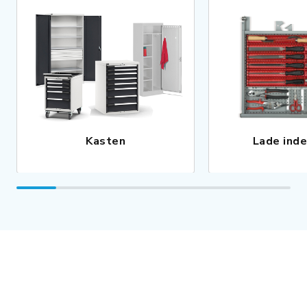
Kasten
Lade inde