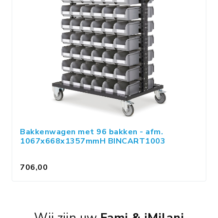
Bakkenwagen met 96 bakken - afm.
1067x668x1357mmH BINCART1003
706,00
Wij zijn uw
Fami & iMilani