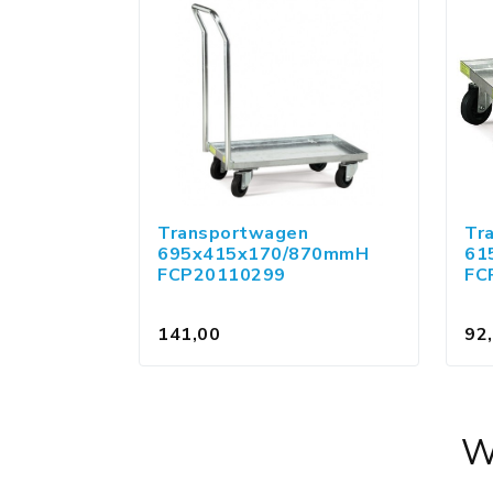
Transportwagen
Tr
695x415x170/870mmH
61
FCP20110299
FC
141,00
92
W