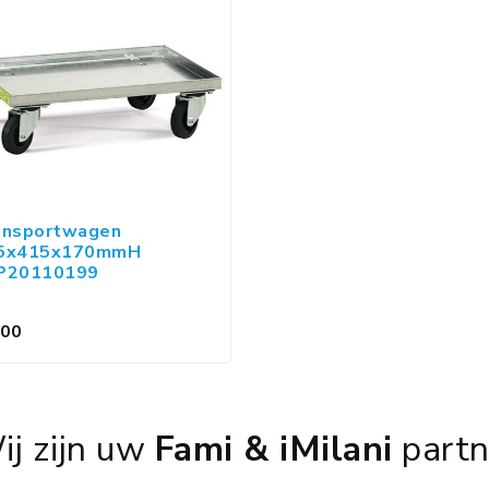
ansportwagen
5x415x170mmH
P20110199
,00
ij zijn uw
Fami & iMilani
partn