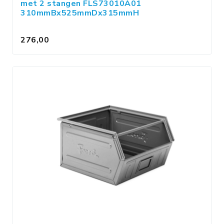
met 2 stangen FLS73010A01
310mmBx525mmDx315mmH
276,00