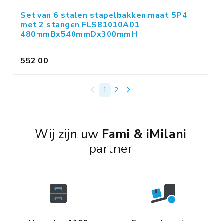
Set van 6 stalen stapelbakken maat 5P4
met 2 stangen FLS81010A01
480mmBx540mmDx300mmH
552,00
1
2
Wij zijn uw
Fami & iMilani
partner