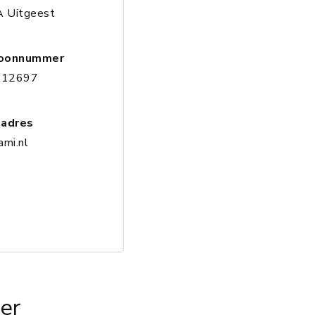
 Uitgeest
oonnummer
312697
ladres
ami.nl
er