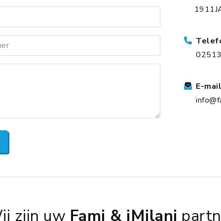
1911JA
Telef
er
0251
E-mai
info@f
ij zijn uw
Fami & iMilani
partn