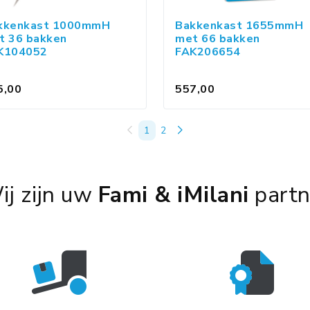
kkenkast 1000mmH
Bakkenkast 1655mmH
t 36 bakken
met 66 bakken
K104052
FAK206654
5,00
557,00
1
2
ij zijn uw
Fami & iMilani
partn