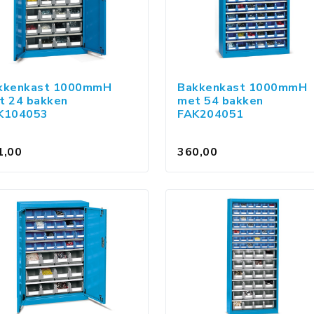
kkenkast 1000mmH
Bakkenkast 1000mmH
t 24 bakken
met 54 bakken
K104053
FAK204051
1,00
360,00