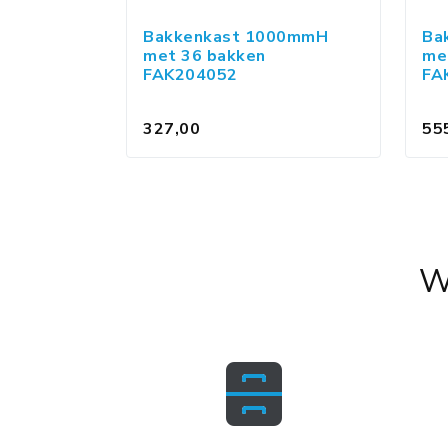
Bakkenkast 1000mmH
Ba
met 36 bakken
me
FAK204052
FA
327,00
55
W