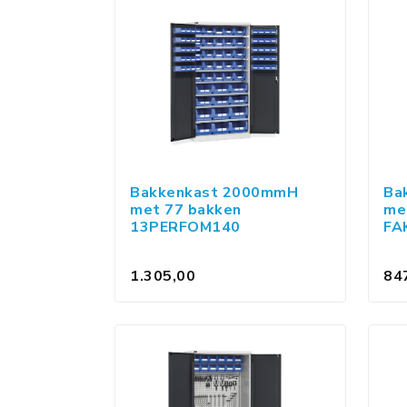
Bakkenkast 2000mmH
Ba
met 77 bakken
me
13PERFOM140
FA
1.305,00
84