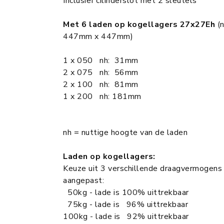
Inclusief cilinderslot met 2 sleutels
Met 6 laden op kogellagers 27x27Eh
(n
447mm x 447mm)
1 x 050 nh: 31mm
2 x 075 nh: 56mm
2 x 100 nh: 81mm
1 x 200 nh: 181mm
nh = nuttige hoogte van de laden
Laden op kogellagers:
Keuze uit 3 verschillende draagvermogens
aangepast:
50kg - lade is 100% uittrekbaar
75kg - lade is 96% uittrekbaar
100kg - lade is 92% uittrekbaar