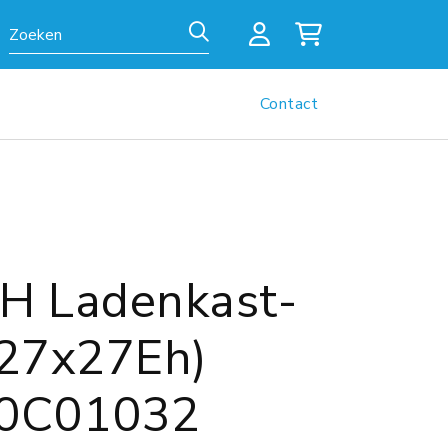
Zoeken
Contact
 Ladenkast-
(27x27Eh)
0C01032