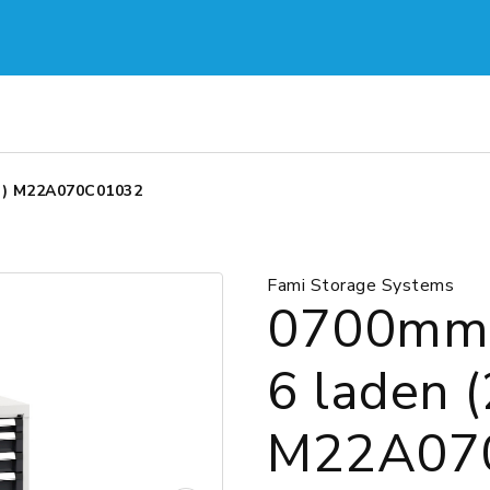
h) M22A070C01032
Fami Storage Systems
0700mmH
6 laden 
M22A07