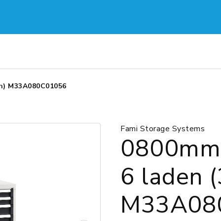
Eh) M33A080C01056
Fami Storage Systems
0800mmH
6 laden 
M33A08