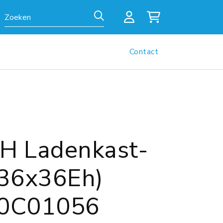
Zoeken
Contact
 Ladenkast-
(36x36Eh)
0C01056