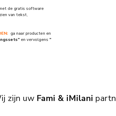
met de gratis software
ien van tekst,
DEN:
ga naar producten en
ingssets"
en vervolgens
"
ij zijn uw
Fami & iMilani
partn