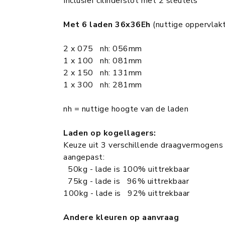
Inclusief cilinderslot met 2 sleutels
Met 6 laden 36x36Eh
(nuttige oppervla
2 x 075 nh: 056mm
1 x 100 nh: 081mm
2 x 150 nh: 131mm
1 x 300 nh: 281mm
nh = nuttige hoogte van de laden
Laden op kogellagers:
Keuze uit 3 verschillende draagvermogens
aangepast:
50kg - lade is 100% uittrekbaar
75kg - lade is 96% uittrekbaar
100kg - lade is 92% uittrekbaar
Andere kleuren op aanvraag