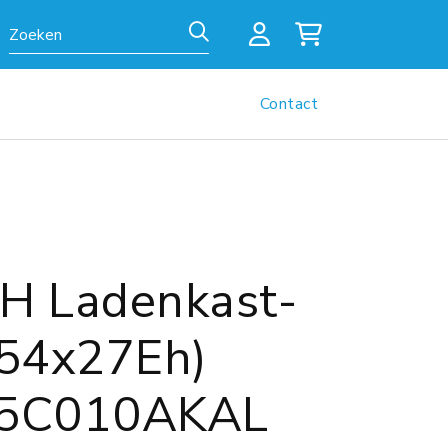
Zoeken
Contact
 Ladenkast-
(54x27Eh)
5C010AKAL