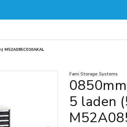
Eh) M52A085C010AKAL
Fami Storage Systems
0850mmH
5 laden 
M52A08