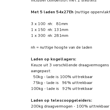
Inclusief cilinderslot met 2 sleutels
Met 5 laden 54x27Eh
(nuttige oppervla
3 x 100 nh: 81mm
1 x 150 nh: 131mm
1 x 300 nh: 281mm
nh = nuttige hoogte van de laden
Laden op kogellagers:
Keuze uit 3 verschillende draagvermogens
aangepast:
50kg - lade is 100% uittrekbaar
75kg - lade is 96% uittrekbaar
100kg - lade is 92% uittrekbaar
Laden op telescoopgeleiders:
200kg draagvermogen - 100% uittrekbaar