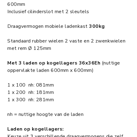
600mm
Inclusief cilinderslot met 2 sleutels
Draagvermogen mobiele ladenkast
300kg
Standaard rubber wielen 2 vaste en 2 zwenkwielen
met rem Ø 125mm
Met 3 laden op kogellagers 36x36Eh
(nuttige
oppervlakte laden 600mm x 600mm)
1 x 100 nh: 081mm
1 x 200 nh: 181mm
1 x 300 nh: 281mm
nh = nuttige hoogte van de laden
Laden op kogellagers:
Keuze uit 3 verschillende draagvermogens die zelf