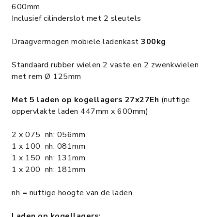
600mm
Inclusief cilinderslot met 2 sleutels
Draagvermogen mobiele ladenkast
300kg
Standaard rubber wielen 2 vaste en 2 zwenkwielen
met rem Ø 125mm
Met 5 laden op kogellagers 27x27Eh
(nuttige
oppervlakte laden 447mm x 600mm)
2 x 075 nh: 056mm
1 x 100 nh: 081mm
1 x 150 nh: 131mm
1 x 200 nh: 181mm
nh = nuttige hoogte van de laden
Laden op kogellagers: