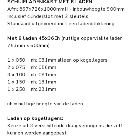
SCHUIFLADENKAST MET 8 LADEN
Afm: 867x726x1000mmH - inbouwhoogte 900mm
Inclusief cilinderslot met 2 sleutels
Standaard uitgevoerd met een ladenblokkering
Met 8 laden 45x36Eh
(nuttige oppervlakte laden
753mm x 600mm)
1 x 050 nh: 031mm alleen op kogellagers
2 x 075 nh: 056mm
3 x 100 nh: 081mm
1 x 150 nh: 131mm
1 x 250 nh: 231mm
nh = nuttige hoogte van de laden
Laden op kogellagers:
Keuze uit 3 verschillende draagvermogens die zelf
kunnen worden aangepast: