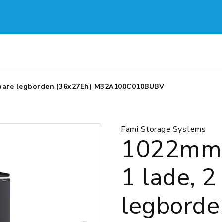
kbare legborden (36x27Eh) M32A100C010BUBV
Fami Storage Systems
1022mmH
1 lade, 2
legborde