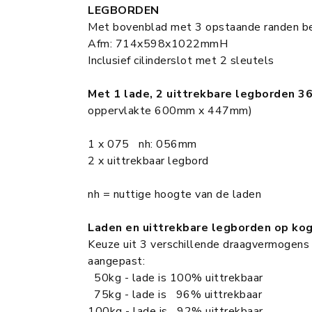
LEGBORDEN
Met bovenblad met 3 opstaande randen b
Afm: 714x598x1022mmH
Inclusief cilinderslot met 2 sleutels
Met 1 lade, 2 uittrekbare legborden 3
oppervlakte 600mm x 447mm)
1 x 075 nh: 056mm
2 x uittrekbaar legbord
nh = nuttige hoogte van de laden
Laden en uittrekbare legborden op kog
Keuze uit 3 verschillende draagvermogens
aangepast:
50kg - lade is 100% uittrekbaar
75kg - lade is 96% uittrekbaar
100kg - lade is 92% uittrekbaar