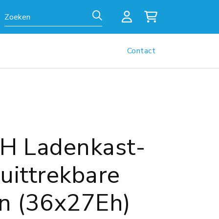
Zoeken
Contact
 Ladenkast-
 uittrekbare
n (36x27Eh)