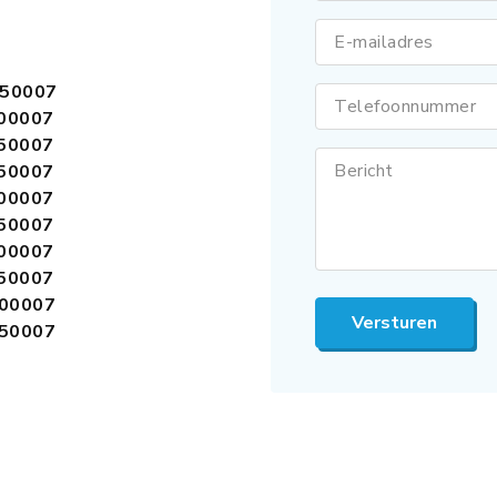
E-mailadres
050007
Telefoonnummer
100007
150007
Bericht
250007
600007
650007
700007
750007
800007
Versturen
850007