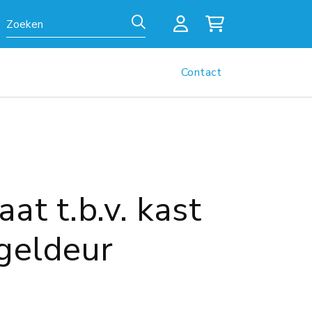
Zoeken
Contact
t t.b.v. kast
geldeur