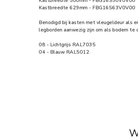
Kastbreedte 500mm - FBG16S50V0V00
Kastbreedte 629mm - FBG16S63V0V00
Benodigd bij kasten met vleugeldeur als 
legborden aanwezig zijn om als bodem te d
08 - Lichtgrijs RAL7035
04 - Blauw RAL5012
W