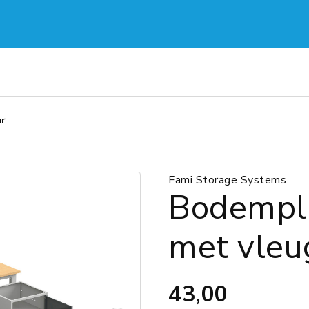
ur
Fami Storage Systems
Bodemplaa
met vleu
43,00