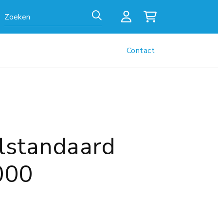
Zoeken
Contact
lstandaard
000