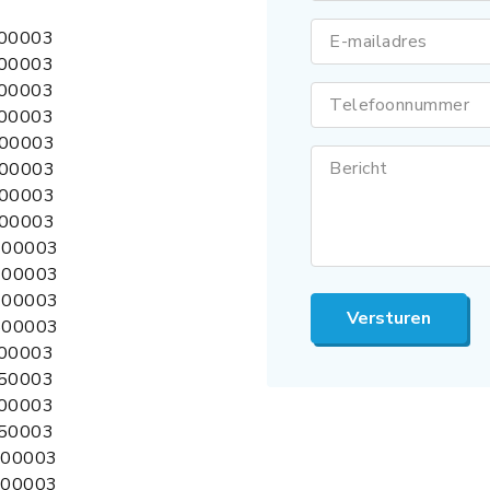
5100003
E-mailadres
00003
00003
Telefoonnummer
00003
00003
Bericht
00003
00003
00003
7200003
7300003
7400003
Versturen
7500003
700003
750003
800003
850003
100003
200003