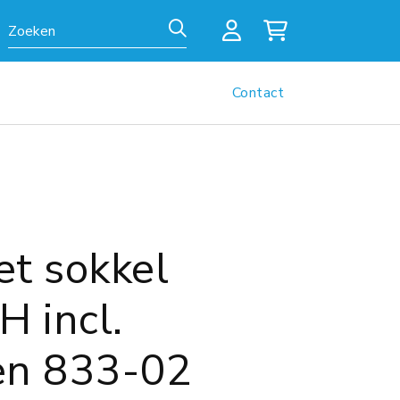
Zoeken
Contact
t sokkel
 incl.
en 833-02