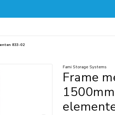
enten 833-02
Fami Storage Systems
Frame me
1500mmH
element