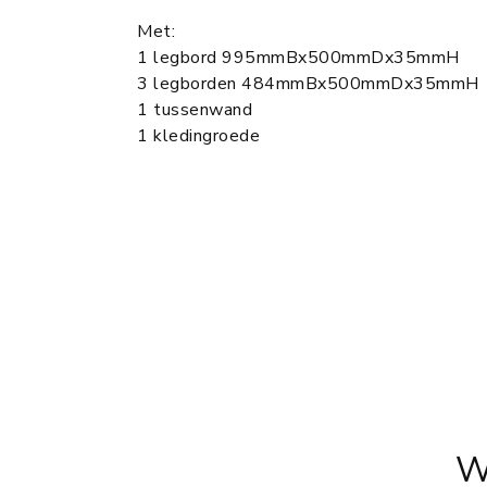
Met:
1 legbord 995mmBx500mmDx35mmH
3 legborden 484mmBx500mmDx35mmH
1 tussenwand
1 kledingroede
W