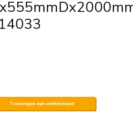
Bx555mmDx2000m
14033
Toevoegen aan winkelmand