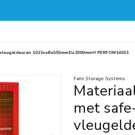
ash vleugeldeuren 1023xxBx555mmDx2000mmH PERFOM14033
Fami Storage Systems
Materiaa
met safe
vleugeld