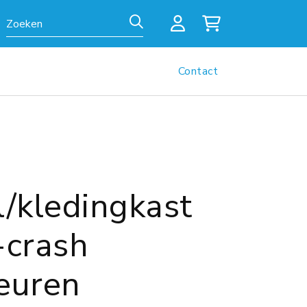
Zoeken
Contact
l/kledingkast
-crash
euren