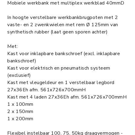
Mobiele werkbank met multiplex werkblad 40mmD
In hoogte verstelbare werkbankbrugpoten met 2
vaste- en 2 zwenkwielen met rem Ø 125mm van
synthetisch rubber (laat geen sporen achter)
Met:
Kast voor inklapbare bankschroef (excl. inklapbare
bankschroef)
Kast voor elektrisch en pneumatisch systeem
(exclusief)
Kast met vleugeldeur en 1 verstelbaar legbord
27x36Eh afm. 561x726x700mmH
Kast met 4 laden 27x36Eh afm. 561x726x700mmH
1 x 100mm
2 x 150mm
1 x 200mm
Flexibel instelbaar 100, 75, 50kg draagvermogen -