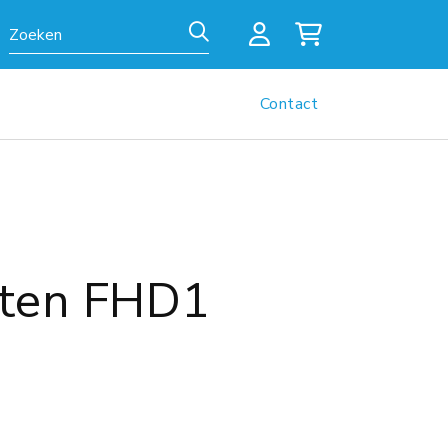
Zoeken
Contact
aten FHD1