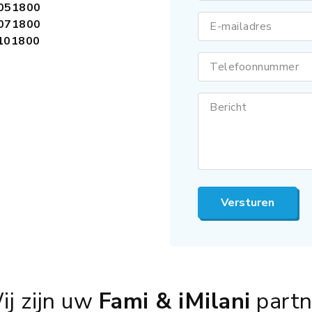
0051800
0071800
E-mailadres
0101800
Telefoonnummer
Bericht
Versturen
ij zijn uw
Fami & iMilani
partn