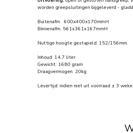
Uitvoering:
open of gesloten handgreep, v
worden greepsluitingen bijgeleverd - gla
Buitenafm. 600x400x170mmH
Binnenafm. 561x361x167mmH
Nuttige hoogte gestapeld: 152/156mm
Inhoud: 14,7 liter
Gewicht: 1680 gram
Draagvermogen: 20kg
Levertijd: indien niet uit voorraad ± 3 weke
W