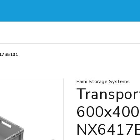
17B5101
Fami Storage Systems
Transpor
600x40
NX6417