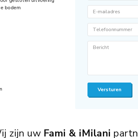
oor gesloten uitvoering
dde bodem
E-mailadres
Telefoonnummer
Bericht
n
Versturen
ij zijn uw
Fami & iMilani
partn