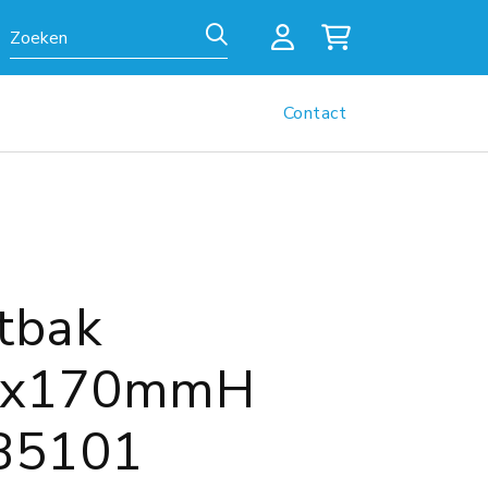
Zoeken
Contact
tbak
0x170mmH
B5101