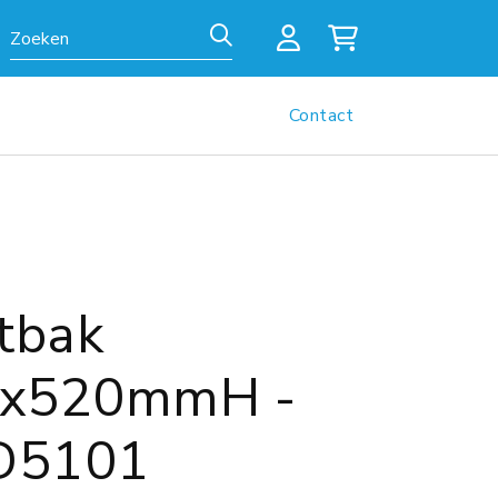
Zoeken
Contact
tbak
0x520mmH -
D5101