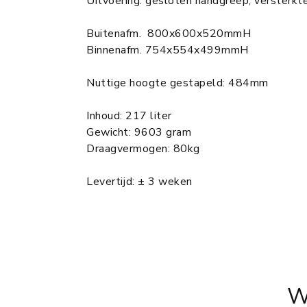
Uitvoering: gesloten handgreep, versterk
Buitenafm. 800x600x520mmH
Binnenafm. 754x554x499mmH
Nuttige hoogte gestapeld: 484mm
Inhoud: 217 liter
Gewicht: 9603 gram
Draagvermogen: 80kg
Levertijd: ± 3 weken
W