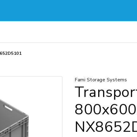
8652D5101
Fami Storage Systems
Transpor
800x60
NX8652