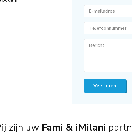
te bodem
E-mailadres
Telefoonnummer
Bericht
Versturen
ij zijn uw
Fami & iMilani
partn