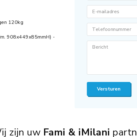
E-mailadres
gen 120kg
Telefoonnummer
afm. 908x449x85mmH) -
Bericht
Versturen
ij zijn uw
Fami & iMilani
partn