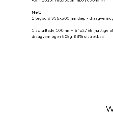
Afm: 1023mmBx555mmDx1000mmH
Met:
1 legbord 995x500mm diep - draagvermo
1 schuiflade 100mmH 54x27Eh (nuttige 
draagvermogen 50kg, 88% uittrekbaar
W