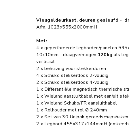
Vleugeldeurkast, deuren gesleufd - 
Afm. 1023x555x2000mmH
Met:
4 x geperforeerde legborden/panelen 995
10x10mm - draagvermogen
120kg
als leg
verticaal
2 x behuizing voor stekkerdozen
4 x Schuko stekkerdoos 2-voudig
2 x Schuko stekkerdoos 4-voudig
1 x Differantiële magnetisch thermische s
1 x Wieland aansluitkabel met aan/uit ste
1 x Wieland Schuko/FR aansluitkabel
1 x Rolhouder met rol Ø 240mm
2 x Set van 30 Unipok gereedschapshaken
2 x Legbord 455x317x144mmH (omkeerb