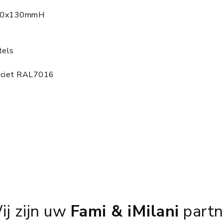
140x130mmH
tels
aciet RAL7016
ij zijn uw
Fami & iMilani
partn