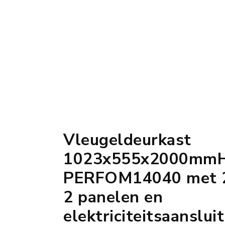
Vleugeldeurkast
1023x555x2000mmH
PERFOM14040 met 2
2 panelen en
elektriciteitsaanslui