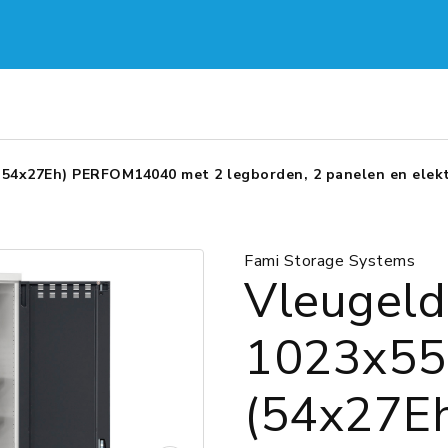
4x27Eh) PERFOM14040 met 2 legborden, 2 panelen en elektr
Fami Storage Systems
Vleugeld
1023x5
(54x27E