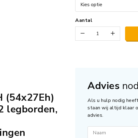
Aantal
Advies
nod
 (54x27Eh)
Als u hulp nodig heeft
 legborden,
staan wij altijd klaar
advies.
tingen
Naam