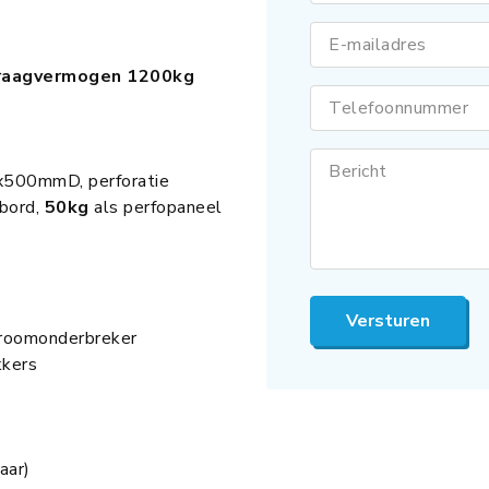
E-mailadres
draagvermogen 1200kg
Telefoonnummer
Bericht
x500mmD, perforatie
bord,
50kg
als perfopaneel
Versturen
troomonderbreker
kkers
aar)