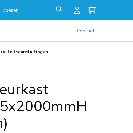
Zoeken
Contact
iciteitsaansluitingen
eurkast
55x2000mmH
h)