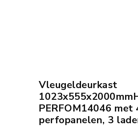
Vleugeldeurkast
1023x555x2000mmH
PERFOM14046 met 
perfopanelen, 3 lad