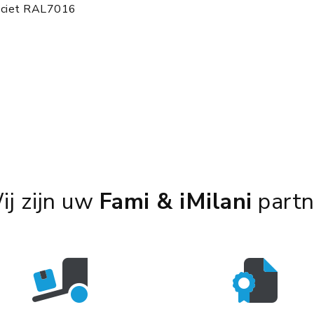
aciet RAL7016
ij zijn uw
Fami & iMilani
partn