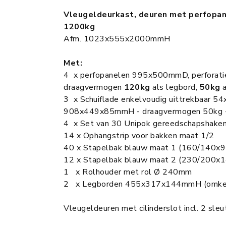
Vleugeldeurkast, deuren met perfopa
1200kg
Afm. 1023x555x2000mmH
Met:
4 x perfopanelen 995x500mmD, perforat
draagvermogen
120kg
als legbord,
50kg
a
3 x Schuiflade enkelvoudig uittrekbaar 54
908x449x85mmH - draagvermogen 50kg -
4 x Set van 30 Unipok gereedschapshake
14 x Ophangstrip voor bakken maat 1/2
40 x Stapelbak blauw maat 1 (160/140
12 x Stapelbak blauw maat 2 (230/200
1 x Rolhouder met rol Ø 240mm
2 x Legborden 455x317x144mmH (omkee
Vleugeldeuren met cilinderslot incl. 2 sleu