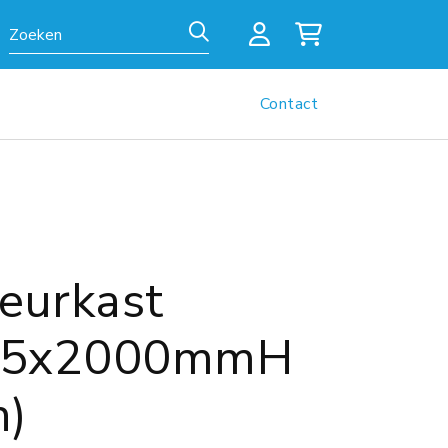
Zoeken
Contact
eurkast
55x2000mmH
h)