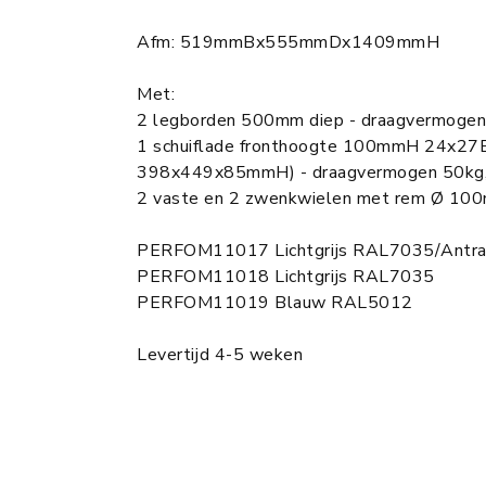
Afm: 519mmBx555mmDx1409mmH
Met:
2 legborden 500mm diep - draagvermoge
1 schuiflade fronthoogte 100mmH 24x27Eh
398x449x85mmH) - draagvermogen 50kg, 
2 vaste en 2 zwenkwielen met rem Ø 100
PERFOM11017 Lichtgrijs RAL7035/Antr
PERFOM11018 Lichtgrijs RAL7035
PERFOM11019 Blauw RAL5012
Levertijd 4-5 weken