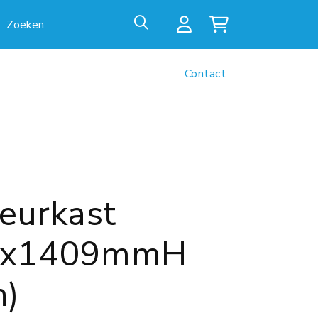
Zoeken
Contact
eurkast
5x1409mmH
h)