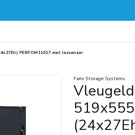
24x27Eh) PERFOM11017 met lessenaar
Fami Storage Systems
Vleugeld
519x55
(24x27E