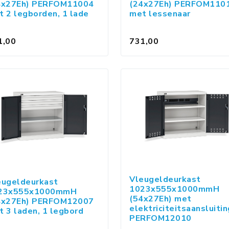
4x27Eh) PERFOM11004
(24x27Eh) PERFOM110
t 2 legborden, 1 lade
met lessenaar
1,00
731,00
Vleugeldeurkast
eugeldeurkast
1023x555x1000mmH
23x555x1000mmH
(54x27Eh) met
4x27Eh) PERFOM12007
elektriciteitsaansluiti
 3 laden, 1 legbord
PERFOM12010