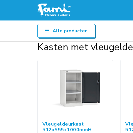
Alle producten
Kasten met vleugel
Vleugeldeurkast
Vl
512x555x1000mmH
51