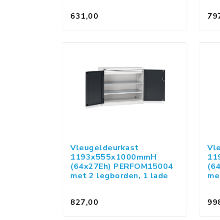
631,00
79
Vleugeldeurkast
Vl
1193x555x1000mmH
11
(64x27Eh) PERFOM15004
(6
met 2 legborden, 1 lade
me
827,00
99