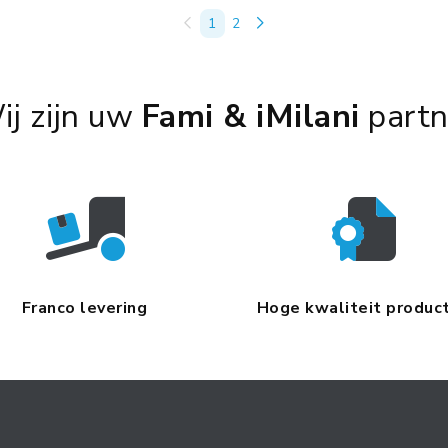
1
2
ij zijn uw
Fami & iMilani
partn
Franco levering
Hoge kwaliteit produc