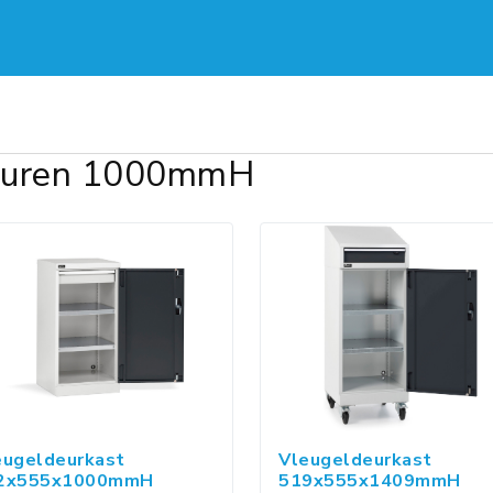
deuren 1000mmH
eugeldeurkast
Vleugeldeurkast
2x555x1000mmH
519x555x1409mmH