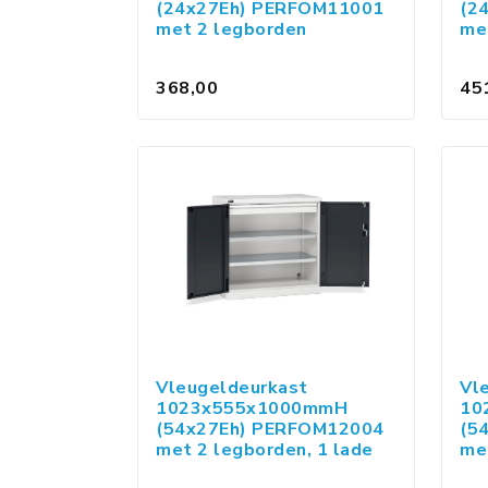
(24x27Eh) PERFOM11001
(2
met 2 legborden
me
368,00
45
Vleugeldeurkast
Vl
1023x555x1000mmH
10
(54x27Eh) PERFOM12004
(5
met 2 legborden, 1 lade
met