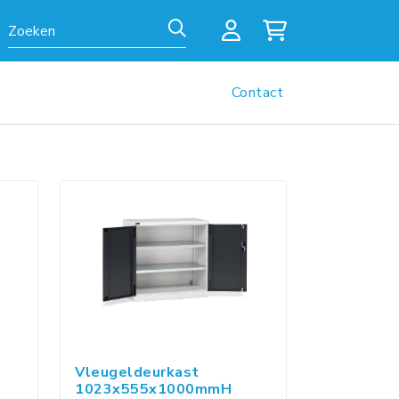
Zoeken
Contact
Vleugeldeurkast
1023x555x1000mmH